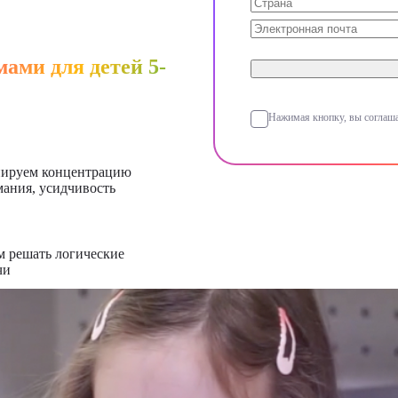
+1
ами для детей 5-
Нажимая кнопку, вы соглаша
нируем концентрацию
ания, усидчивость
 решать логические
чи