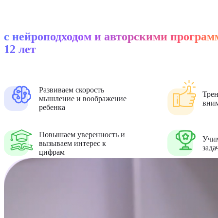
с нейроподходом и авторскими программ
12 лет
Развиваем скорость
Тре
мышление и воображение
вним
ребенка
Повышаем уверенность и
Учим
вызываем интерес к
зада
цифрам