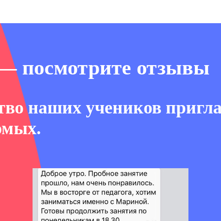
 — посмотрите отзывы
во наших учеников пригл
омых.