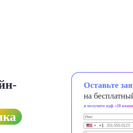
йн-
Оставьте за
на бесплатны
и получите пдф «20 важ
ика
+1
United
States