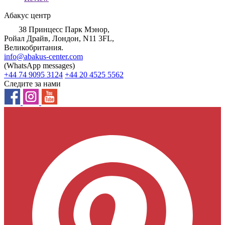
Абакус центр
38 Принцесс Парк Мэнор,
Ройал Драйв, Лондон, N11 3FL,
Великобритания.
info@abakus-center.com
(WhatsApp messages)
+44 74 9095 3124
+44 20 4525 5562
Следите за нами