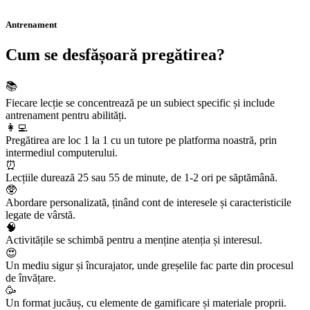
Antrenament
Cum se desfășoară pregătirea?
📚
Fiecare lecție se concentrează pe un subiect specific și include
antrenament pentru abilități.
👩‍💻
Pregătirea are loc 1 la 1 cu un tutore pe platforma noastră, prin
intermediul computerului.
⏰
Lecțiile durează 25 sau 55 de minute, de 1-2 ori pe săptămână.
🥸
Abordare personalizată, ținând cont de interesele și caracteristicile
legate de vârstă.
🧠
Activitățile se schimbă pentru a menține atenția și interesul.
😍
Un mediu sigur și încurajator, unde greșelile fac parte din procesul
de învățare.
🥳
Un format jucăuș, cu elemente de gamificare și materiale proprii.