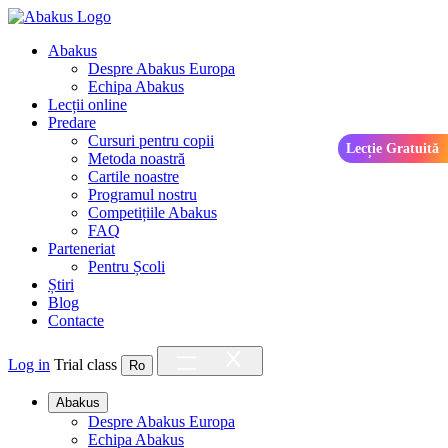
Abakus
Despre Abakus Europa
Echipa Abakus
Lecții online
Predare
Cursuri pentru copii
Lecție Gratuită
Metoda noastră
Cartile noastre
Programul nostru
Competițiile Abakus
FAQ
Parteneriat
Pentru Școli
Știri
Blog
Contacte
Log in
Trial class
Ro
Abakus
Despre Abakus Europa
Echipa Abakus