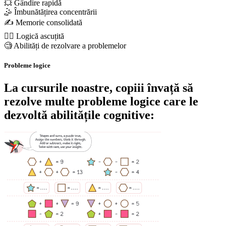
💥 Gândire rapidă
🤹 Îmbunătățirea concentrării
✍️ Memorie consolidată
🕵️‍♀️ Logică ascuțită
🧐 Abilități de rezolvare a problemelor
Probleme logice
La cursurile noastre, copiii învață să
rezolve multe probleme logice care le
dezvoltă abilitățile cognitive: