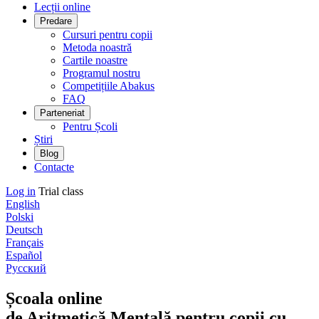
Lecții online
Predare
Cursuri pentru copii
Metoda noastră
Cartile noastre
Programul nostru
Competițiile Abakus
FAQ
Parteneriat
Pentru Școli
Știri
Blog
Contacte
Log in
Trial class
English
Polski
Deutsch
Français
Español
Русский
Școala online
de Aritmetică Mentală pentru copii cu