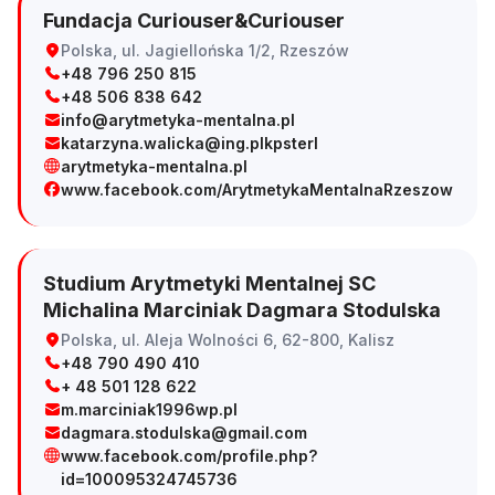
Fundacja Curiouser&Curiouser
Polska, ul. Jagiellońska 1/2, Rzeszów
+48 796 250 815
+48 506 838 642
info@arytmetyka-mentalna.pl
katarzyna.walicka@ing.plkpsterl
arytmetyka-mentalna.pl
www.facebook.com/ArytmetykaMentalnaRzeszow
Studium Arytmetyki Mentalnej SC
Michalina Marciniak Dagmara Stodulska
Polska, ul. Aleja Wolności 6, 62-800, Kalisz
+48 790 490 410
+ 48 501 128 622
m.marciniak1996wp.pl
dagmara.stodulska@gmail.com
www.facebook.com/profile.php?
id=100095324745736