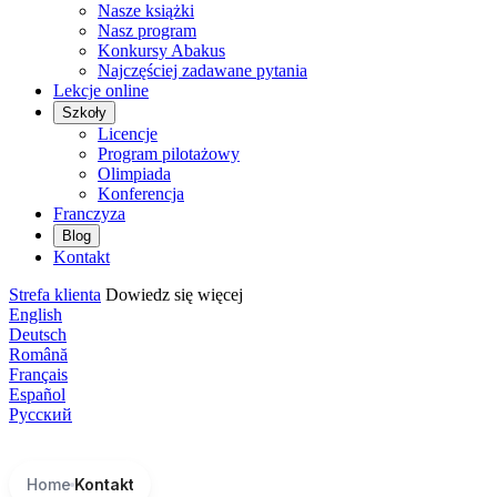
Nasze książki
Nasz program
Konkursy Abakus
Najczęściej zadawane pytania
Lekcje online
Szkoły
Licencje
Program pilotażowy
Olimpiada
Konferencja
Franczyza
Blog
Kontakt
Strefa klienta
Dowiedz się więcej
English
Deutsch
Română
Français
Español
Русский
Home
Kontakt