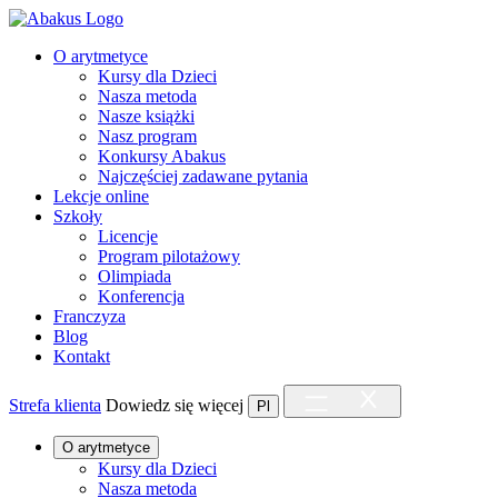
O arytmetyce
Kursy dla Dzieci
Nasza metoda
Nasze książki
Nasz program
Konkursy Abakus
Najczęściej zadawane pytania
Lekcje online
Szkoły
Licencje
Program pilotażowy
Olimpiada
Konferencja
Franczyza
Blog
Kontakt
Strefa klienta
Dowiedz się więcej
Pl
O arytmetyce
Kursy dla Dzieci
Nasza metoda