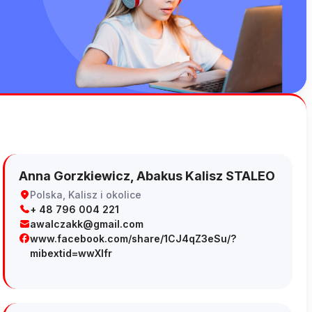
Anna Gorzkiewicz, Abakus Kalisz STALEO
Polska, Kalisz i okolice
+ 48 796 004 221
awalczakk@gmail.com
www.facebook.com/share/1CJ4qZ3eSu/?
mibextid=wwXIfr