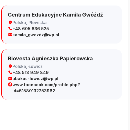
Centrum Edukacyjne Kamila Gwóźdź
Polska, Plewiska
+48 605 636 525
kamila_gwozdz@wp.pl
Biovesta Agnieszka Papierowska
Polska, Łowicz
+48 513 949 849
abakus-lowicz@wp.pl
www.facebook.com/profile.php?
id=61580132253962