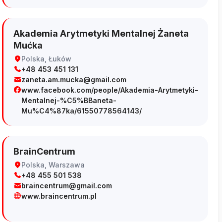
Akademia Arytmetyki Mentalnej Żaneta
Mućka
Polska, Łuków
+48 453 451 131
zaneta.am.mucka@gmail.com
www.facebook.com/people/Akademia-Arytmetyki-
Mentalnej-%C5%BBaneta-
Mu%C4%87ka/61550778564143/
BrainCentrum
Polska, Warszawa
+48 455 501 538
braincentrum@gmail.com
www.braincentrum.pl