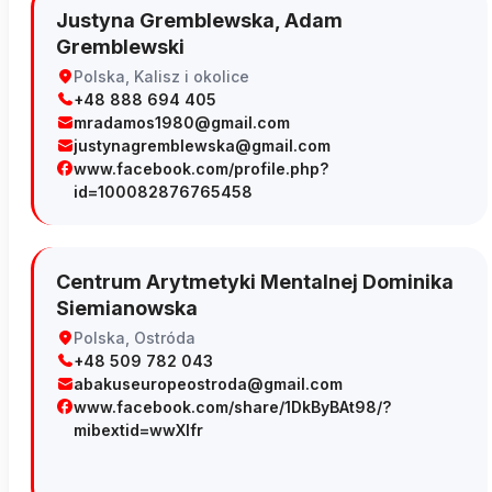
Justyna Gremblewska, Adam
Gremblewski
Polska, Kalisz i okolice
+48 888 694 405
mradamos1980@gmail.com
justynagremblewska@gmail.com
www.facebook.com/profile.php?
id=100082876765458
Centrum Arytmetyki Mentalnej Dominika
Siemianowska
Polska, Ostróda
+48 509 782 043
abakuseuropeostroda@gmail.com
www.facebook.com/share/1DkByBAt98/?
mibextid=wwXIfr