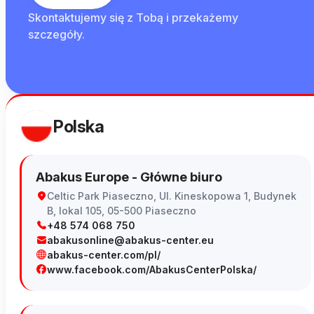
Skontaktujemy się z Tobą i przekażemy
szczegóły.
Polska
Abakus Europe - Główne biuro
Celtic Park Piaseczno, Ul. Kineskopowa 1, Budynek
B, lokal 105, 05-500 Piaseczno
+48 574 068 750
abakusonline@abakus-center.eu
abakus-center.com/pl/
www.facebook.com/AbakusCenterPolska/