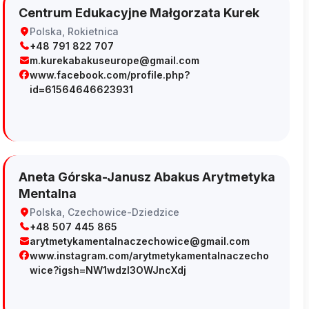
Centrum Edukacyjne Małgorzata Kurek
Polska, Rokietnica
+48 791 822 707
m.kurekabakuseurope@gmail.com
www.facebook.com/profile.php?
id=61564646623931
Aneta Górska-Janusz Abakus Arytmetyka
Mentalna
Polska, Czechowice-Dziedzice
+48 507 445 865
arytmetykamentalnaczechowice@gmail.com
www.instagram.com/arytmetykamentalnaczecho
wice?igsh=NW1wdzI3OWJncXdj