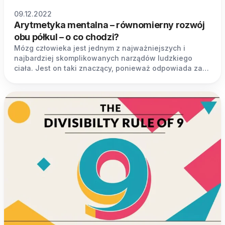
09.12.2022
Arytmetyka mentalna – równomierny rozwój
obu półkul – o co chodzi?
Mózg człowieka jest jednym z najważniejszych i
najbardziej skomplikowanych narządów ludzkiego
ciała. Jest on taki znaczący, ponieważ odpowiada za
priorytetowe mechanizmy poznawcze każdego
człowieka.W zależności od tego, w jaki sposób mózg
będzie ćwiczony oraz jakie wyzwania będą przed nim
stały, człowiek może zdobyć odmienne umiejętności.
Zajęcia z arytmetyki mentalnej wspierają całościowy
rozwój mózgu dziecka poprzez stymulację obu półkul
mózgowych w jednym momencie.