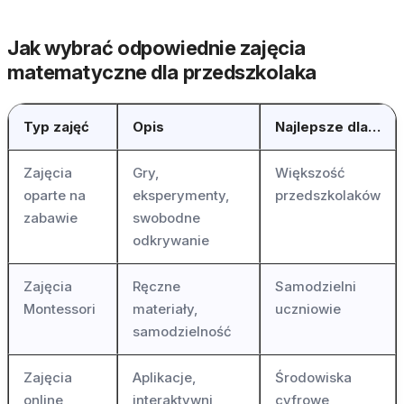
Jak wybrać odpowiednie zajęcia
matematyczne dla przedszkolaka
Typ zajęć
Opis
Najlepsze dla…
Zajęcia
Gry,
Większość
oparte na
eksperymenty,
przedszkolaków
zabawie
swobodne
odkrywanie
Zajęcia
Ręczne
Samodzielni
Montessori
materiały,
uczniowie
samodzielność
Zajęcia
Aplikacje,
Środowiska
online
interaktywni
cyfrowe