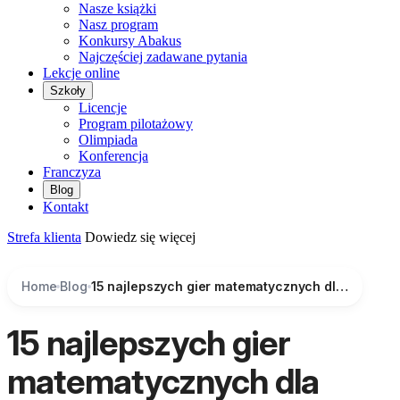
Nasze książki
Nasz program
Konkursy Abakus
Najczęściej zadawane pytania
Lekcje online
Szkoły
Licencje
Program pilotażowy
Olimpiada
Konferencja
Franczyza
Blog
Kontakt
Strefa klienta
Dowiedz się więcej
Home
Blog
15 najlepszych gier matematycznych dla przedszkolaków, które wspierają naukę przez zabawę
15 najlepszych gier
matematycznych dla