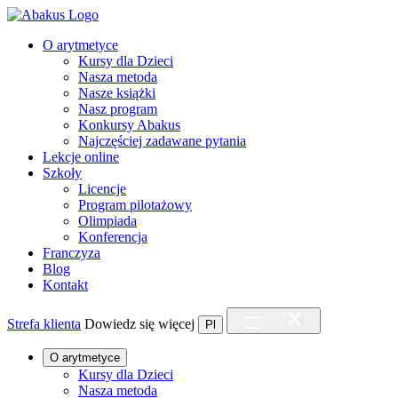
O arytmetyce
Kursy dla Dzieci
Nasza metoda
Nasze książki
Nasz program
Konkursy Abakus
Najczęściej zadawane pytania
Lekcje online
Szkoły
Licencje
Program pilotażowy
Olimpiada
Konferencja
Franczyza
Blog
Kontakt
Strefa klienta
Dowiedz się więcej
Pl
O arytmetyce
Kursy dla Dzieci
Nasza metoda