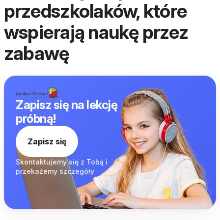
przedszkolaków, które
wspierają naukę przez
zabawę
Zapisz się na lekcję
próbną!
Zapisz się
Skontaktujemy się z
Tobą i
przekażemy
szczegóły