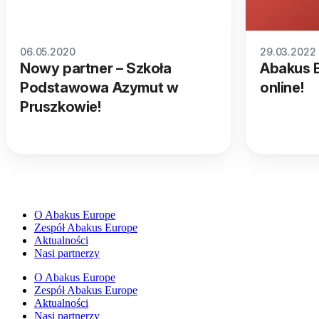
06.05.2020
29.03.2022
Nowy partner – Szkoła
Abakus E
Podstawowa Azymut w
online!
Pruszkowie!
O Abakus Europe
Zespół Abakus Europe
Aktualności
Nasi partnerzy
O Abakus Europe
Zespół Abakus Europe
Aktualności
Nasi partnerzy