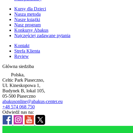
Kursy dla Dzieci
Nasza metoda
Nasze książki
Nasz program
Konkursy Abakus
Najczęściej zadawane pytania
Kontakt
Strefa Klienta
Review
Główna siedziba
Polska,
Celtic Park Piaseczno,
Ul. Kineskopowa 1,
Budynek B, lokal 105,
05-500 Piaseczno
abakusonline@abakus-center.eu
+48 574 068 750
Odwiedź nas na: