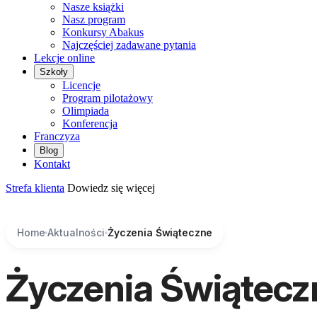
Nasze książki
Nasz program
Konkursy Abakus
Najczęściej zadawane pytania
Lekcje online
Szkoły
Licencje
Program pilotażowy
Olimpiada
Konferencja
Franczyza
Blog
Kontakt
Strefa klienta
Dowiedz się więcej
Home
Aktualności
Życzenia Świąteczne
Życzenia Świątecz