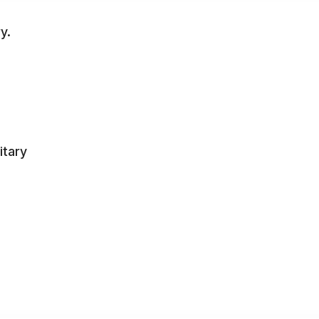
y.
itary