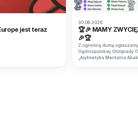
30.06.2026
urope jest teraz
🏆🎉 MAMY ZWYCI
🎉🏆
Z ogromną dumą ogłaszamy
Ogólnopolskiej Olimpiady 
„Arytmetyka Mentalna Aba
2026”!