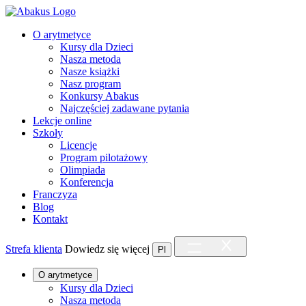
O arytmetyce
Kursy dla Dzieci
Nasza metoda
Nasze książki
Nasz program
Konkursy Abakus
Najczęściej zadawane pytania
Lekcje online
Szkoły
Licencje
Program pilotażowy
Olimpiada
Konferencja
Franczyza
Blog
Kontakt
Strefa klienta
Dowiedz się więcej
Pl
O arytmetyce
Kursy dla Dzieci
Nasza metoda