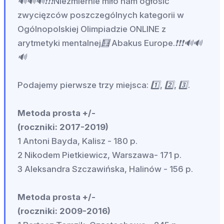
🔊🔊🔊❗❗❗Niezmiernie miło nam ogłosić
zwycięzców poszczególnych kategorii w
Ogólnopolskiej Olimpiadzie ONLINE z
arytmetyki mentalnej🧮 Abakus Europe.❗❗❗🔊🔊
🔊
Podajemy pierwsze trzy miejsca: 1️⃣, 2️⃣, 3️⃣.
Metoda prosta +/-
(roczniki: 2017-2019)
1 Antoni Bayda, Kalisz - 180 p.
2 Nikodem Pietkiewicz, Warszawa- 171 p.
3 Aleksandra Szczawińska, Halinów - 156 p.
Metoda prosta +/-
(roczniki: 2009-2016)