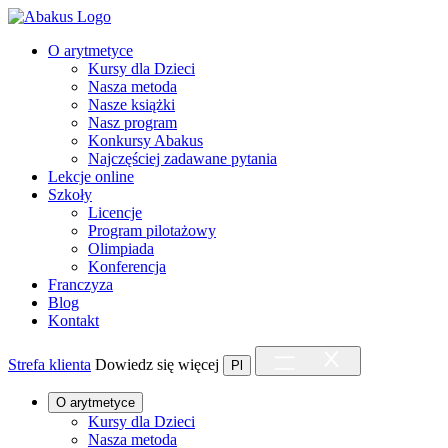
O arytmetyce
Kursy dla Dzieci
Nasza metoda
Nasze książki
Nasz program
Konkursy Abakus
Najczęściej zadawane pytania
Lekcje online
Szkoły
Licencje
Program pilotażowy
Olimpiada
Konferencja
Franczyza
Blog
Kontakt
Strefa klienta
Dowiedz się więcej
Pl
O arytmetyce
Kursy dla Dzieci
Nasza metoda