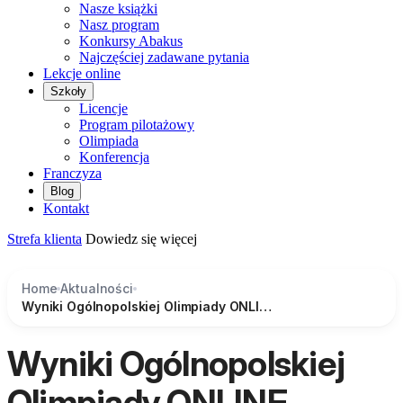
Nasze książki
Nasz program
Konkursy Abakus
Najczęściej zadawane pytania
Lekcje online
Szkoły
Licencje
Program pilotażowy
Olimpiada
Konferencja
Franczyza
Blog
Kontakt
Strefa klienta
Dowiedz się więcej
Home
Aktualności
Wyniki Ogólnopolskiej Olimpiady ONLINE Abakus Europe
Wyniki Ogólnopolskiej
Olimpiady ONLINE