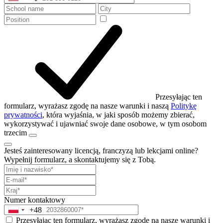
States
+1
Przesyłając ten
formularz, wyrażasz zgodę na nasze warunki i naszą
Politykę
prywatności
, która wyjaśnia, w jaki sposób możemy zbierać,
wykorzystywać i ujawniać swoje dane osobowe, w tym osobom
trzecim
Jesteś zainteresowany licencją, franczyzą lub lekcjami online?
Wypełnij formularz, a skontaktujemy się z Tobą.
Numer kontaktowy
+48
Poland
+48
Przesyłając ten formularz, wyrażasz zgodę na nasze warunki i