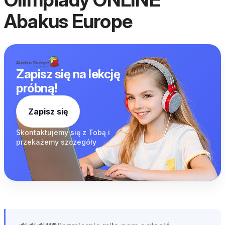
Abakus Europe
Zapisz się na lekcję
próbną!
Zapisz się
Skontaktujemy się z
Tobą i
przekażemy
szczegóły