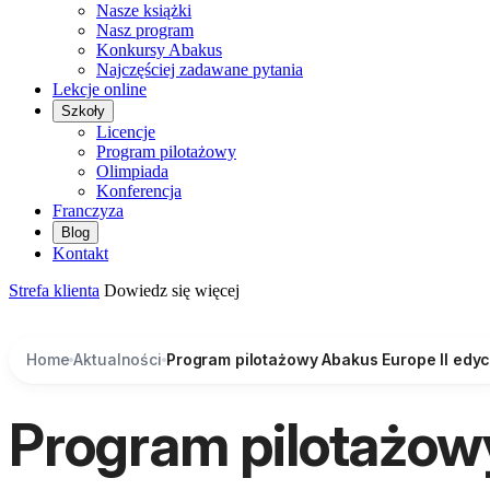
Nasze książki
Nasz program
Konkursy Abakus
Najczęściej zadawane pytania
Lekcje online
Szkoły
Licencje
Program pilotażowy
Olimpiada
Konferencja
Franczyza
Blog
Kontakt
Strefa klienta
Dowiedz się więcej
Home
Aktualności
Program pilotażowy Abakus Europe II edyc
Program pilotażowy