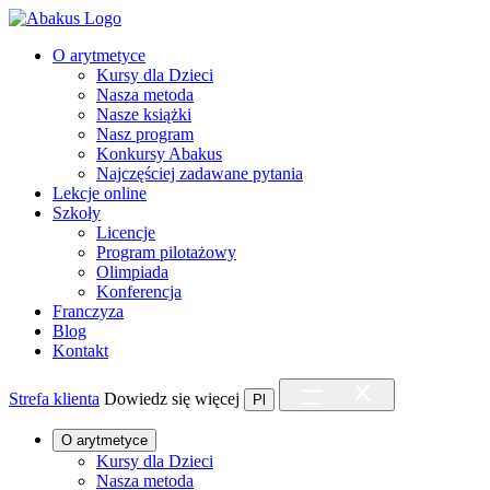
O arytmetyce
Kursy dla Dzieci
Nasza metoda
Nasze książki
Nasz program
Konkursy Abakus
Najczęściej zadawane pytania
Lekcje online
Szkoły
Licencje
Program pilotażowy
Olimpiada
Konferencja
Franczyza
Blog
Kontakt
Strefa klienta
Dowiedz się więcej
Pl
O arytmetyce
Kursy dla Dzieci
Nasza metoda