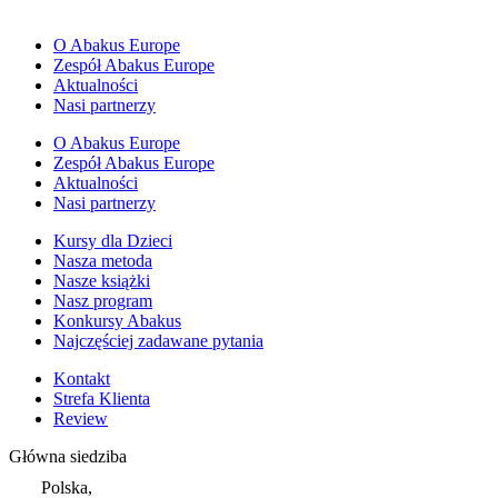
O Abakus Europe
Zespół Abakus Europe
Aktualności
Nasi partnerzy
O Abakus Europe
Zespół Abakus Europe
Aktualności
Nasi partnerzy
Kursy dla Dzieci
Nasza metoda
Nasze książki
Nasz program
Konkursy Abakus
Najczęściej zadawane pytania
Kontakt
Strefa Klienta
Review
Główna siedziba
Polska,