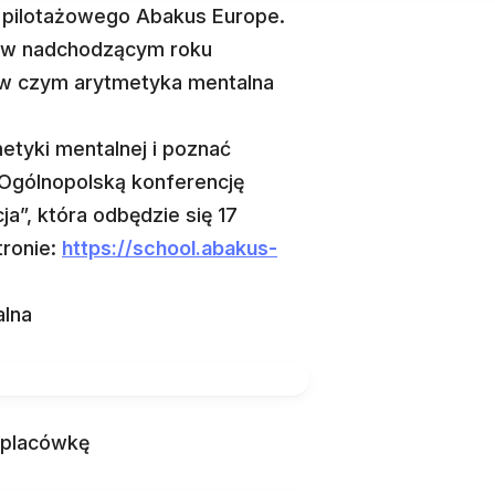
u pilotażowego Abakus Europe.
, w nadchodzącym roku
i w czym arytmetyka mentalna
etyki mentalnej i poznać
 Ogólnopolską konferencję
a”, która odbędzie się 17
tronie:
https://school.abakus-
alna
 placówkę