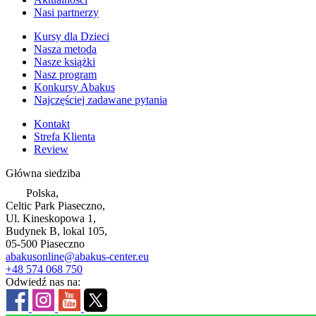
Nasi partnerzy
Kursy dla Dzieci
Nasza metoda
Nasze książki
Nasz program
Konkursy Abakus
Najczęściej zadawane pytania
Kontakt
Strefa Klienta
Review
Główna siedziba
Polska,
Celtic Park Piaseczno,
Ul. Kineskopowa 1,
Budynek B, lokal 105,
05-500 Piaseczno
abakusonline@abakus-center.eu
+48 574 068 750
Odwiedź nas na: