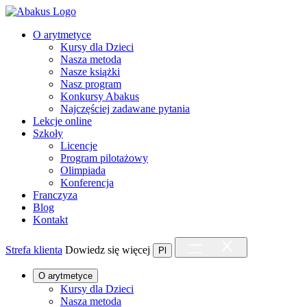
O arytmetyce
Kursy dla Dzieci
Nasza metoda
Nasze książki
Nasz program
Konkursy Abakus
Najczęściej zadawane pytania
Lekcje online
Szkoły
Licencje
Program pilotażowy
Olimpiada
Konferencja
Franczyza
Blog
Kontakt
Strefa klienta
Dowiedz się więcej
Pl
O arytmetyce
Kursy dla Dzieci
Nasza metoda