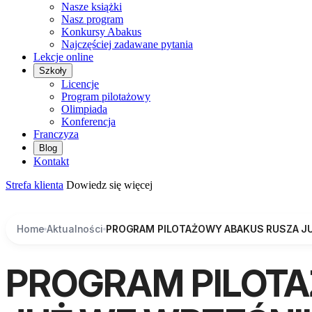
Nasze książki
Nasz program
Konkursy Abakus
Najczęściej zadawane pytania
Lekcje online
Szkoły
Licencje
Program pilotażowy
Olimpiada
Konferencja
Franczyza
Blog
Kontakt
Strefa klienta
Dowiedz się więcej
Home
Aktualności
PROGRAM PILOTAŻOWY ABAKUS RUSZA JU
PROGRAM PILOT