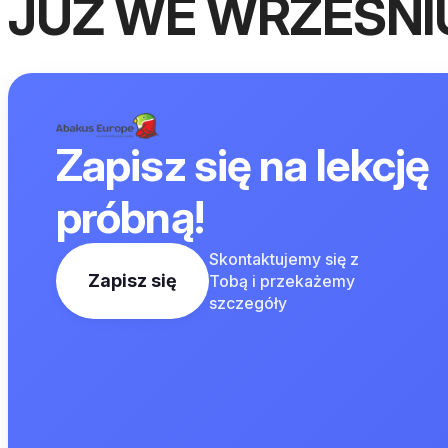
JUŻ WE WRZEŚNI
Zapisz się na lekcję
próbną!
Skontaktujemy się z
Zapisz się
Tobą i przekażemy
szczegóły