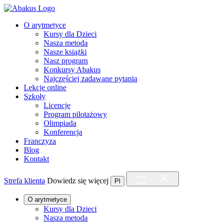
O arytmetyce
Kursy dla Dzieci
Nasza metoda
Nasze książki
Nasz program
Konkursy Abakus
Najczęściej zadawane pytania
Lekcje online
Szkoły
Licencje
Program pilotażowy
Olimpiada
Konferencja
Franczyza
Blog
Kontakt
Strefa klienta
Dowiedz się więcej
Pl
O arytmetyce
Kursy dla Dzieci
Nasza metoda