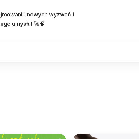
ejmowaniu nowych wyzwań i
nego umysłu! 🚀🧠