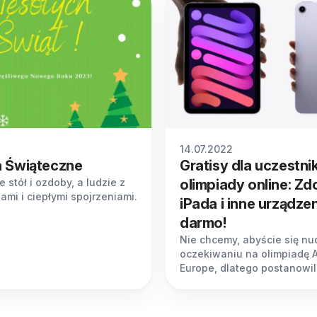
14.07.2022
a Świąteczne
Gratisy dla uczestn
e stół i ozdoby, a ludzie z
olimpiady online: Z
ami i ciepłymi spojrzeniami.
iPada i inne urządze
darmo!
Nie chcemy, abyście się nud
oczekiwaniu na olimpiadę 
Europe, dlatego postanowi
zorganizować konkurs „Pr
się do olimpiady Abakus”! ?