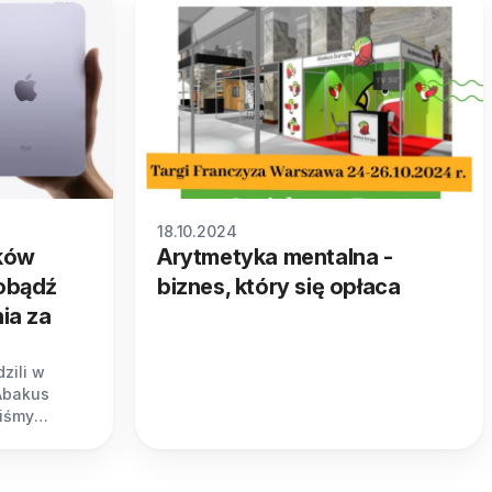
18.10.2024
ików
Arytmetyka mentalna -
dobądź
biznes, który się opłaca
nia za
zili w
Abakus
liśmy
zygotowuję
?