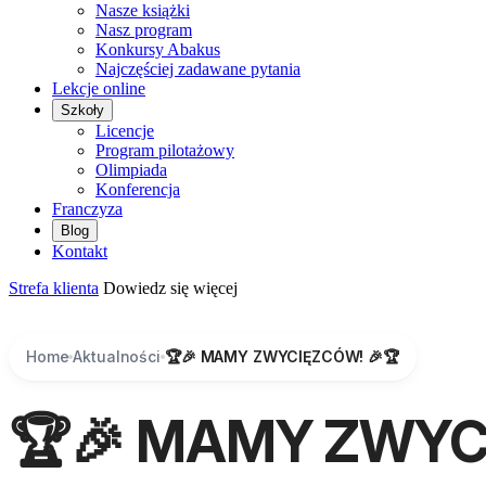
Nasze książki
Nasz program
Konkursy Abakus
Najczęściej zadawane pytania
Lekcje online
Szkoły
Licencje
Program pilotażowy
Olimpiada
Konferencja
Franczyza
Blog
Kontakt
Strefa klienta
Dowiedz się więcej
Home
Aktualności
🏆🎉 MAMY ZWYCIĘZCÓW! 🎉🏆
🏆🎉 MAMY ZWYC