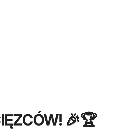
IĘZCÓW! 🎉🏆