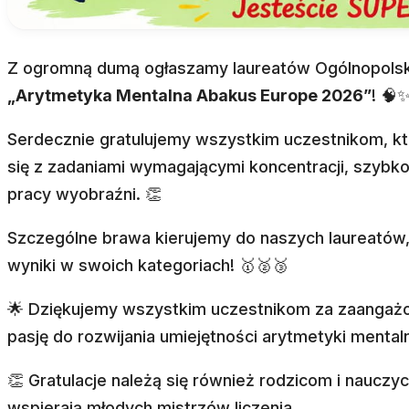
Z ogromną dumą ogłaszamy laureatów Ogólnopolsk
„Arytmetyka Mentalna Abakus Europe 2026”
! 🧠
Serdecznie gratulujemy wszystkim uczestnikom, któ
się z zadaniami wymagającymi koncentracji, szybkoś
pracy wyobraźni. 👏
Szczególne brawa kierujemy do naszych laureatów,
wyniki w swoich kategoriach! 🥇🥈🥉
🌟 Dziękujemy wszystkim uczestnikom za zaangażo
pasję do rozwijania umiejętności arytmetyki mentaln
👏 Gratulacje należą się również rodzicom i nauczy
wspierają młodych mistrzów liczenia.