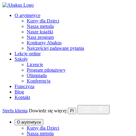
O arytmetyce
Kursy dla Dzieci
Nasza metoda
Nasze książki
Nasz program
Konkursy Abakus
Najczęściej zadawane pytania
Lekcje online
Szkoły
Licencje
Program pilotażowy
Olimpiada
Konferencja
Franczyza
Blog
Kontakt
Strefa klienta
Dowiedz się więcej
Pl
O arytmetyce
Kursy dla Dzieci
Nasza metoda