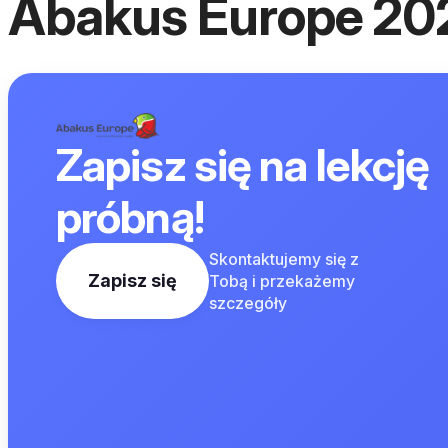
Abakus Europe 20
Zapisz się na lekcję
próbną!
Skontaktujemy się z
Zapisz się
Tobą i przekażemy
szczegóły