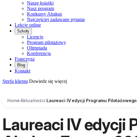
Nasze książki
Nasz program
Konkursy Abakus
Najczęściej zadawane pytania
Lekcje online
Szkoły
Licencje
Program pilotażowy
Olimpiada
Konferencja
Franczyza
Blog
Kontakt
Strefa klienta
Dowiedz się więcej
Home
Aktualności
Laureaci IV edycji Programu Pilotażowe
Laureaci IV edycji