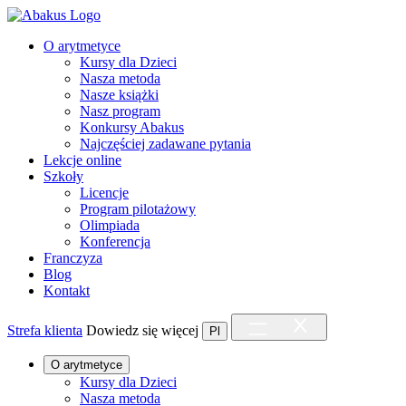
O arytmetyce
Kursy dla Dzieci
Nasza metoda
Nasze książki
Nasz program
Konkursy Abakus
Najczęściej zadawane pytania
Lekcje online
Szkoły
Licencje
Program pilotażowy
Olimpiada
Konferencja
Franczyza
Blog
Kontakt
Strefa klienta
Dowiedz się więcej
Pl
O arytmetyce
Kursy dla Dzieci
Nasza metoda