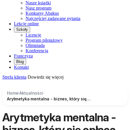
Nasze książki
Nasz program
Konkursy Abakus
Najczęściej zadawane pytania
Lekcje online
Szkoły
Licencje
Program pilotażowy
Olimpiada
Konferencja
Franczyza
Blog
Kontakt
Strefa klienta
Dowiedz się więcej
Home
Aktualności
Arytmetyka mentalna - biznes, który się opłaca
Arytmetyka mentalna -
biznes, który się opłaca