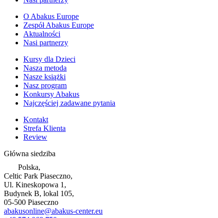
O Abakus Europe
Zespół Abakus Europe
Aktualności
Nasi partnerzy
Kursy dla Dzieci
Nasza metoda
Nasze książki
Nasz program
Konkursy Abakus
Najczęściej zadawane pytania
Kontakt
Strefa Klienta
Review
Główna siedziba
Polska,
Celtic Park Piaseczno,
Ul. Kineskopowa 1,
Budynek B, lokal 105,
05-500 Piaseczno
abakusonline@abakus-center.eu