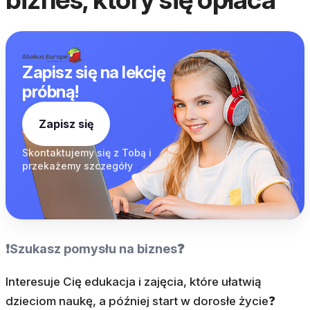
Zapisz się na lekcję
próbną!
Zapisz się
Skontaktujemy się z
Tobą i
przekażemy
szczegóły
❗Szukasz pomysłu na biznes❓
Interesuje Cię edukacja i zajęcia, które ułatwią
dzieciom naukę, a później start w dorosłe życie❓