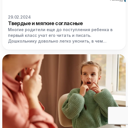
29.02.2024
Твердые и мягкие согласные
Многие родители еще до поступления ребенка в
первый класс учат его читать и писать.
Дошкольнику довольно легко уяснить, в чем
заключается разницу между гласными и
согласными звуками. Сложнее понять отличия
твердых и мягких согласных. В помощь родителям
предлагаем практические рекомендации и
конкретные приемы обучения, которые помогут
ребенку.