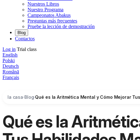
Nuestros Libros
Nuestro Programa
Campeonatos Abakus
Preguntas más frecuentes
Pruebe la lección de demostración
Blog
Contactos
Log in
Trial class
English
Polski
Deutsch
Română
Français
la casa
Blog
Qué es la Aritmética Mental y Cómo Mejorar Tu
Qué es la Aritméti
Tus Habilidades M