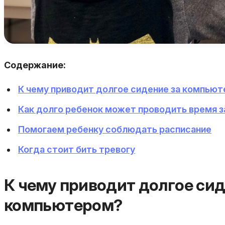
Содержание:
К чему приводит долгое сидение за компью
Как долго ребенок может проводить время 
Помогаем ребенку соблюдать расписание
Когда стоит бить тревогу
К чему приводит долгое сид
компьютером?