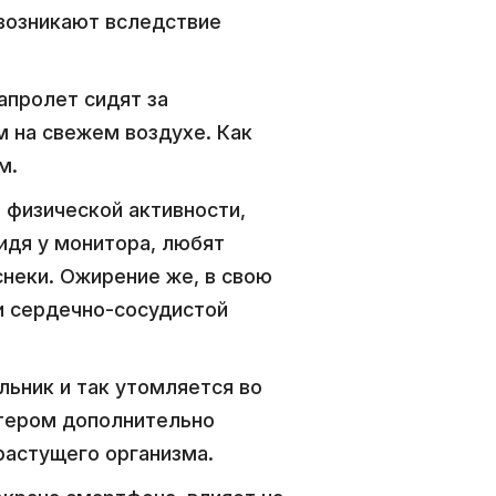
 возникают вследствие
апролет сидят за
 на свежем воздухе. Как
м.
з физической активности,
сидя у монитора, любят
снеки. Ожирение же, в свою
и сердечно-сосудистой
льник и так утомляется во
тером дополнительно
 растущего организма.