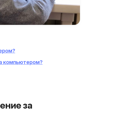
тером?
за компьютером?
ение за