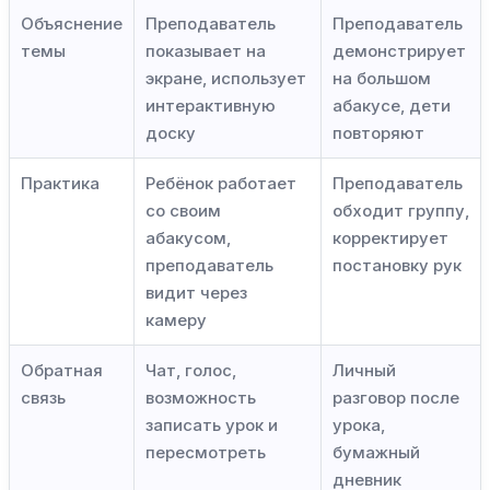
Объяснение
Преподаватель
Преподаватель
темы
показывает на
демонстрирует
экране, использует
на большом
интерактивную
абакусе, дети
доску
повторяют
Практика
Ребёнок работает
Преподаватель
со своим
обходит группу,
абакусом,
корректирует
преподаватель
постановку рук
видит через
камеру
Обратная
Чат, голос,
Личный
связь
возможность
разговор после
записать урок и
урока,
пересмотреть
бумажный
дневник