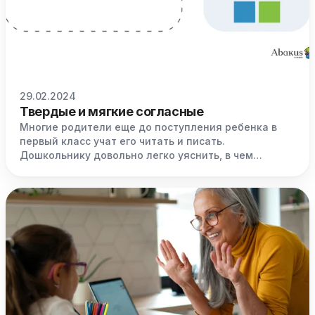
29.02.2024
Твердые и мягкие согласные
Многие родители еще до поступления ребенка в
первый класс учат его читать и писать.
Дошкольнику довольно легко уяснить, в чем
заключается разницу между гласными и
согласными звуками. Сложнее понять отличия
твердых и мягких согласных. В помощь родителям
предлагаем практические рекомендации и
конкретные приемы обучения, которые помогут
ребенку.