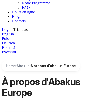
Notre Programme
FAQ
Cours en ligne
Blog
Contacts
Log in
Trial class
English
Polski
Deutsch
Română
Русский
Home
Abakus
À propos d'Abakus Europe
À propos d'Abakus
Europe