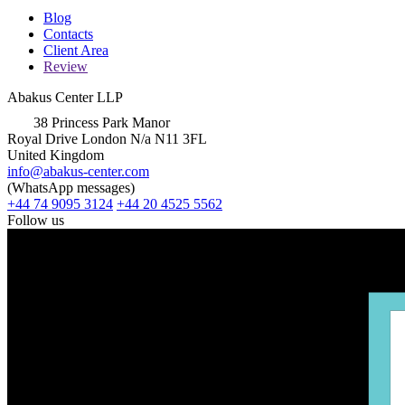
Blog
Contacts
Client Area
Review
Abakus Center LLP
38 Princess Park Manor
Royal Drive London N/a N11 3FL
United Kingdom
info@abakus-center.com
(WhatsApp messages)
+44 74 9095 3124
+44 20 4525 5562
Follow us