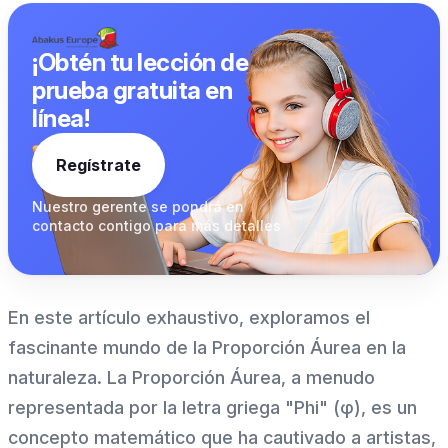
¡Obtén tu lección de
prueba gratuita en
línea!
Regístrate
Nuestro gerente se pondrá
en
contacto contigo para
más detalles
En este artículo exhaustivo, exploramos el
fascinante mundo de la Proporción Áurea en la
naturaleza. La Proporción Áurea, a menudo
representada por la letra griega "Phi" (φ), es un
concepto matemático que ha cautivado a artistas,