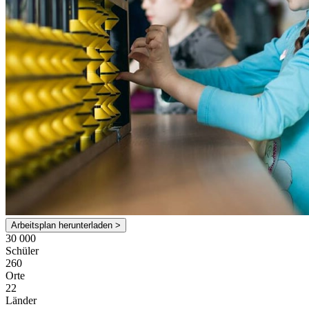
Arbeitsplan herunterladen >
30 000
Schüler
260
Orte
22
Länder