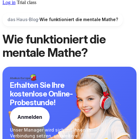
Log in
Trial class
das Haus
Blog
Wie funktioniert die mentale Mathe?
Wie funktioniert die
mentale Mathe?
Erhalten Sie Ihre
kostenlose Online-
Probestunde!
Anmelden
Unser Manager wird sich
mit Ihnen in
Verbindung
setzen, um weitere