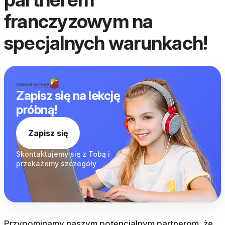
franczyzowym na
specjalnych warunkach!
Zapisz się na lekcję
próbną!
Zapisz się
Skontaktujemy się z
Tobą i
przekażemy
szczegóły
Przypominamy naszym potencjalnym partnerom, że