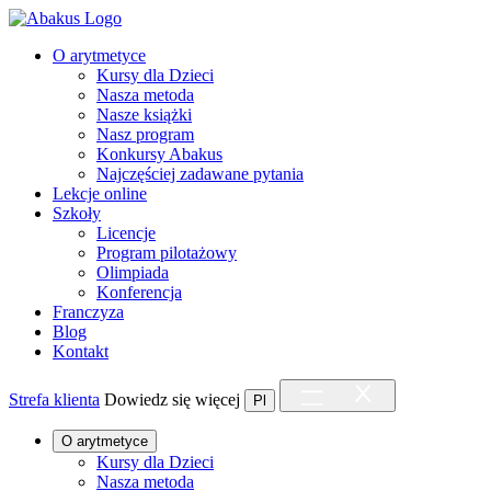
O arytmetyce
Kursy dla Dzieci
Nasza metoda
Nasze książki
Nasz program
Konkursy Abakus
Najczęściej zadawane pytania
Lekcje online
Szkoły
Licencje
Program pilotażowy
Olimpiada
Konferencja
Franczyza
Blog
Kontakt
Strefa klienta
Dowiedz się więcej
Pl
O arytmetyce
Kursy dla Dzieci
Nasza metoda