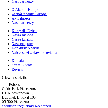
Nasi partnerzy
O Abakus Europe
Zespół Abakus Europe
Aktualności
Nasi partnerzy
Kursy dla Dzieci
Nasza metoda
Nasze książki
Nasz program
Konkursy Abakus
Najczęściej zadawane pytania
Kontakt
Strefa Klienta
Review
Główna siedziba
Polska,
Celtic Park Piaseczno,
Ul. Kineskopowa 1,
Budynek B, lokal 105,
05-500 Piaseczno
abakusonline@abakus-center.eu