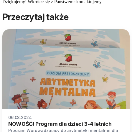
Dziękujemy! Wkrótce się z Państwem skontaktujemy.
Przeczytaj także
06.03.2024
NOWOŚĆ! Program dla dzieci 3-4 letnich
Program Wprowadzający do arytmetyki mentalnej dla