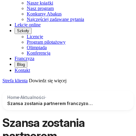
Nasze książki
Nasz program
Konkursy Abakus
Najczęściej zadawane pytania
Lekcje online
Szkoły
Licencje
Program pilotażowy
Olimpiada
Konferencja
Franczyza
Blog
Kontakt
Strefa klienta
Dowiedz się więcej
Home
Aktualności
Szansa zostania partnerem franczyzowym na specjalnych warunkach!
Szansa zostania
partnerem